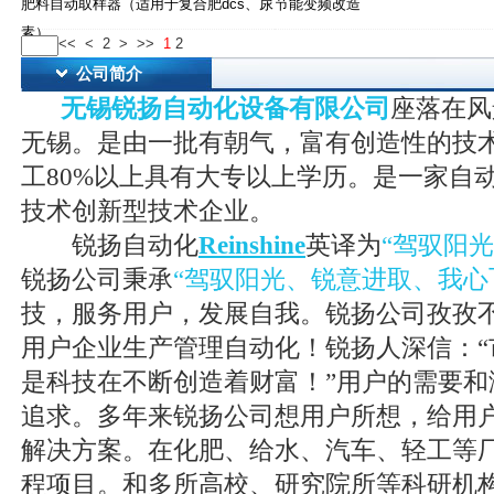
肥料自动取样器（适用于复合肥dcs、尿
节能变频改造
素）
<<
<
2
>
>>
1
2
公司简介
无锡锐扬自动化设备有限公司
座落在风
无锡。是由一批有朝气，富有创造性的技
工80%以上具有大专以上学历。是一家自
技术创新型技术企业。
锐扬自动化
Reinshine
英译为
“驾驭阳
锐扬公司秉承
“驾驭阳光、锐意进取、我心
技，服务用户，发展自我。锐扬公司孜孜
用户企业生产管理自动化！锐扬人深信：“
是科技在不断创造着财富！”用户的需要和
追求。多年来锐扬公司想用户所想，给用
解决方案。在化肥、给水、汽车、轻工等
程项目。和多所高校、研究院所等科研机