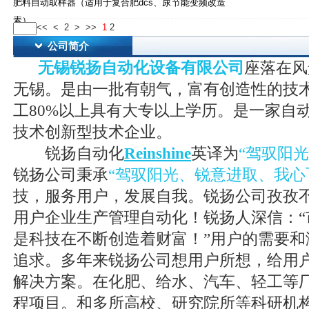
肥料自动取样器（适用于复合肥dcs、尿
节能变频改造
素）
<<
<
2
>
>>
1
2
公司简介
无锡锐扬自动化设备有限公司
座落在风
无锡。是由一批有朝气，富有创造性的技
工80%以上具有大专以上学历。是一家自
技术创新型技术企业。
锐扬自动化
Reinshine
英译为
“驾驭阳
锐扬公司秉承
“驾驭阳光、锐意进取、我心
技，服务用户，发展自我。锐扬公司孜孜
用户企业生产管理自动化！锐扬人深信：“
是科技在不断创造着财富！”用户的需要和
追求。多年来锐扬公司想用户所想，给用
解决方案。在化肥、给水、汽车、轻工等
程项目。和多所高校、研究院所等科研机