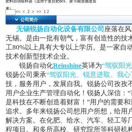
肥料自动取样器（适用于复合肥dcs、尿
节能变频改造
素）
<<
<
2
>
>>
1
2
公司简介
无锡锐扬自动化设备有限公司
座落在风
无锡。是由一批有朝气，富有创造性的技
工80%以上具有大专以上学历。是一家自
技术创新型技术企业。
锐扬自动化
Reinshine
英译为
“驾驭阳
锐扬公司秉承
“驾驭阳光、锐意进取、我心
技，服务用户，发展自我。锐扬公司孜孜
用户企业生产管理自动化！锐扬人深信：“
是科技在不断创造着财富！”用户的需要和
追求。多年来锐扬公司想用户所想，给用
解决方案。在化肥、给水、汽车、轻工等
程项目。和多所高校、研究院所等科研机