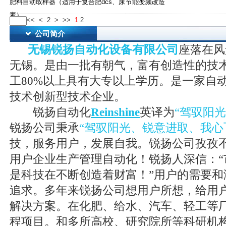
肥料自动取样器（适用于复合肥dcs、尿
节能变频改造
素）
<<
<
2
>
>>
1
2
公司简介
无锡锐扬自动化设备有限公司
座落在风
无锡。是由一批有朝气，富有创造性的技
工80%以上具有大专以上学历。是一家自
技术创新型技术企业。
锐扬自动化
Reinshine
英译为
“驾驭阳
锐扬公司秉承
“驾驭阳光、锐意进取、我心
技，服务用户，发展自我。锐扬公司孜孜
用户企业生产管理自动化！锐扬人深信：“
是科技在不断创造着财富！”用户的需要和
追求。多年来锐扬公司想用户所想，给用
解决方案。在化肥、给水、汽车、轻工等
程项目。和多所高校、研究院所等科研机