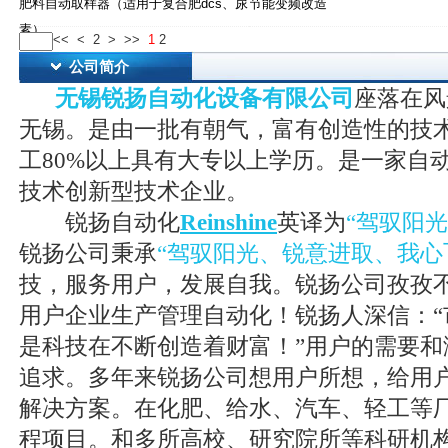
肥料自动取样器（适用于复合肥dcs、尿
节能变频改造
素）
<<
<
2
>
>>
1
2
公司简介
无锡锐扬自动化设备有限公司
座落在风
无锡。是由一批有朝气，富有创造性的技
工80%以上具有大专以上学历。是一家自
技术创新型技术企业。
锐扬自动化
Reinshine
英译为
“驾驭阳
锐扬公司秉承
“驾驭阳光、锐意进取、我心
技，服务用户，发展自我。锐扬公司孜孜
用户企业生产管理自动化！锐扬人深信：“
是科技在不断创造着财富！”用户的需要和
追求。多年来锐扬公司想用户所想，给用
解决方案。在化肥、给水、汽车、轻工等
程项目。和多所高校、研究院所等科研机