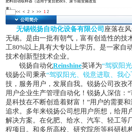
肥料自动取样器（适用于复合肥dcs、尿
节能变频改造
素）
<<
<
2
>
>>
1
2
公司简介
无锡锐扬自动化设备有限公司
座落在风
无锡。是由一批有朝气，富有创造性的技
工80%以上具有大专以上学历。是一家自
技术创新型技术企业。
锐扬自动化
Reinshine
英译为
“驾驭阳
锐扬公司秉承
“驾驭阳光、锐意进取、我心
技，服务用户，发展自我。锐扬公司孜孜
用户企业生产管理自动化！锐扬人深信：“
是科技在不断创造着财富！”用户的需要和
追求。多年来锐扬公司想用户所想，给用
解决方案。在化肥、给水、汽车、轻工等
程项目。和多所高校、研究院所等科研机