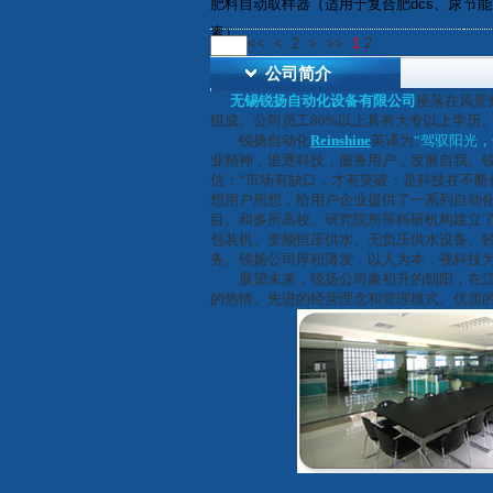
肥料自动取样器（适用于复合肥dcs、尿
节能
素）
<<
<
2
>
>>
1
2
公司简介
无锡锐扬自动化设备有限公司
座落在风景
组成。公司员工80%以上具有大专以上学历
锐扬自动化
Reinshine
英译为
“驾驭阳光，
业精神，追逐科技，服务用户，发展自我。
信：“市场有缺口，才有突破；是科技在不断
想用户所想，给用户企业提供了一系列自动
目。和多所高校、研究院所等科研机构建立
包装机、变频恒压供水、无负压供水设备、
务。锐扬公司厚积薄发，以人为本，视科技
展望未来，锐扬公司象初升的朝阳，在江苏
的热情、先进的经营理念和管理模式、优质的