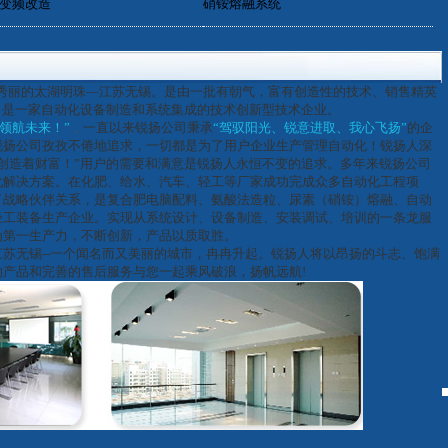
变频改造
硝铵熔融系统
秀丽的太湖明珠—江苏无锡。是由一批有朝气，富有创造性的技术、销售精英
。是一家自动化设备制造和系统集成的技术创新型技术企业。
领航未来！”
，
一直以来锐扬公司秉承
“驾驭阳光、锐意进取、我心飞扬”
的企
锐扬公司孜孜不倦地追求，一切都是为了用户企业生产管理自动化！锐扬人深
创造着财富！”用户的需要和满意是锐扬人永恒不变的追求。多年来锐扬公司
化解决方案。在化肥、给水、汽车、轻工等厂家成功完成众多自动化工程项
了战略伙伴关系，是复合肥电脑配料、氨酸法造粒、尿素（硝铵）熔融、自动
轻工装备生产企业。实现从系统设计、设备制造、安装调试、培训的一条龙服
为第一生产力，不断创新，产品以质取胜。
无锡--一个闻名而又美丽的城市，冉冉升起。锐扬人将以昂扬的斗志、饱满
产品和完善的售后服务与您一起乘风破浪，扬帆远航!