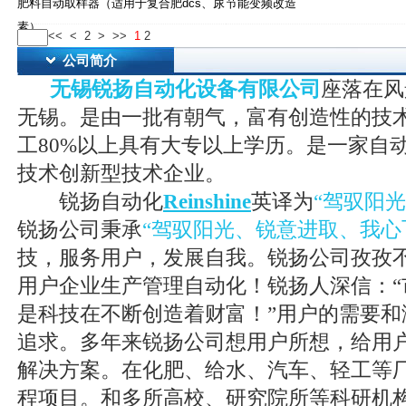
肥料自动取样器（适用于复合肥dcs、尿
节能变频改造
素）
<<
<
2
>
>>
1
2
公司简介
无锡锐扬自动化设备有限公司
座落在风
无锡。是由一批有朝气，富有创造性的技
工80%以上具有大专以上学历。是一家自
技术创新型技术企业。
锐扬自动化
Reinshine
英译为
“驾驭阳
锐扬公司秉承
“驾驭阳光、锐意进取、我心
技，服务用户，发展自我。锐扬公司孜孜
用户企业生产管理自动化！锐扬人深信：“
是科技在不断创造着财富！”用户的需要和
追求。多年来锐扬公司想用户所想，给用
解决方案。在化肥、给水、汽车、轻工等
程项目。和多所高校、研究院所等科研机