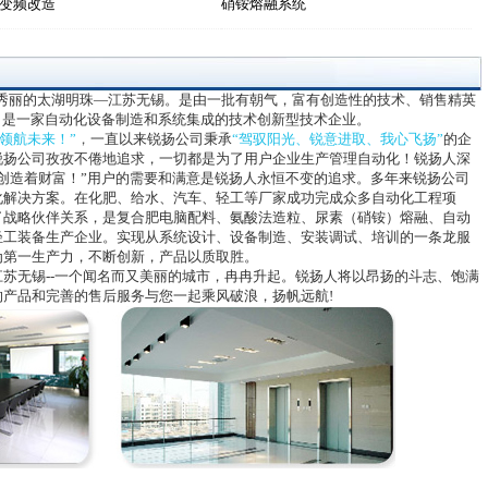
变频改造
硝铵熔融系统
秀丽的太湖明珠—江苏无锡。是由一批有朝气，富有创造性的技术、销售精英
。是一家自动化设备制造和系统集成的技术创新型技术企业。
领航未来！”
，
一直以来锐扬公司秉承
“驾驭阳光、锐意进取、我心飞扬”
的企
锐扬公司孜孜不倦地追求，一切都是为了用户企业生产管理自动化！锐扬人深
创造着财富！”用户的需要和满意是锐扬人永恒不变的追求。多年来锐扬公司
化解决方案。在化肥、给水、汽车、轻工等厂家成功完成众多自动化工程项
了战略伙伴关系，是复合肥电脑配料、氨酸法造粒、尿素（硝铵）熔融、自动
轻工装备生产企业。实现从系统设计、设备制造、安装调试、培训的一条龙服
为第一生产力，不断创新，产品以质取胜。
无锡--一个闻名而又美丽的城市，冉冉升起。锐扬人将以昂扬的斗志、饱满
产品和完善的售后服务与您一起乘风破浪，扬帆远航!