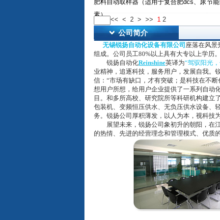
肥料自动取样器（适用于复合肥dcs、尿
节能
素）
<<
<
2
>
>>
1
2
公司简介
无锡锐扬自动化设备有限公司
座落在风景
组成。公司员工80%以上具有大专以上学历
锐扬自动化
Reinshine
英译为
“驾驭阳光，
业精神，追逐科技，服务用户，发展自我。
信：“市场有缺口，才有突破；是科技在不断
想用户所想，给用户企业提供了一系列自动
目。和多所高校、研究院所等科研机构建立
包装机、变频恒压供水、无负压供水设备、
务。锐扬公司厚积薄发，以人为本，视科技
展望未来，锐扬公司象初升的朝阳，在江苏
的热情、先进的经营理念和管理模式、优质的