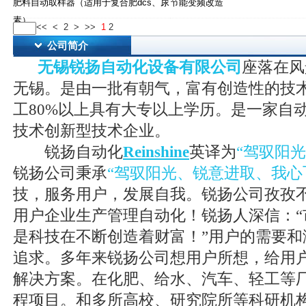
肥料自动取样器（适用于复合肥dcs、尿
节能变频改造
素）
<<
<
2
>
>>
1
2
公司简介
无锡锐扬自动化设备有限公司
座落在风
无锡。是由一批有朝气，富有创造性的技
工80%以上具有大专以上学历。是一家自
技术创新型技术企业。
锐扬自动化
Reinshine
英译为
“驾驭阳
锐扬公司秉承
“驾驭阳光、锐意进取、我心
技，服务用户，发展自我。锐扬公司孜孜
用户企业生产管理自动化！锐扬人深信：“
是科技在不断创造着财富！”用户的需要和
追求。多年来锐扬公司想用户所想，给用
解决方案。在化肥、给水、汽车、轻工等
程项目。和多所高校、研究院所等科研机