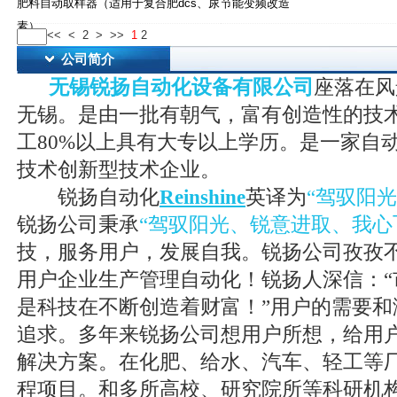
肥料自动取样器（适用于复合肥dcs、尿
节能变频改造
素）
<<
<
2
>
>>
1
2
公司简介
无锡锐扬自动化设备有限公司
座落在风
无锡。是由一批有朝气，富有创造性的技
工80%以上具有大专以上学历。是一家自
技术创新型技术企业。
锐扬自动化
Reinshine
英译为
“驾驭阳
锐扬公司秉承
“驾驭阳光、锐意进取、我心
技，服务用户，发展自我。锐扬公司孜孜
用户企业生产管理自动化！锐扬人深信：“
是科技在不断创造着财富！”用户的需要和
追求。多年来锐扬公司想用户所想，给用
解决方案。在化肥、给水、汽车、轻工等
程项目。和多所高校、研究院所等科研机